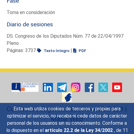
Fase
Toma en consideración
Diario de sesiones
DS. Congreso de los Diputados Núm. 77 de 22/04/1997
Pleno
Páginas: 3737
|
Texto íntegro
PDF
Contacto
|
Sugerencias
|
Accesibilidad
|
Esta web utiliza cookies de terceros y propias para
optimizar el servicio, no recaba ni cede datos de carácter
Mapa Web
personal de los usuarios sin su conocimiento. Conforme a
lo dispuesto en el
artículo 22.2 de la Ley 34/2002
, de 11