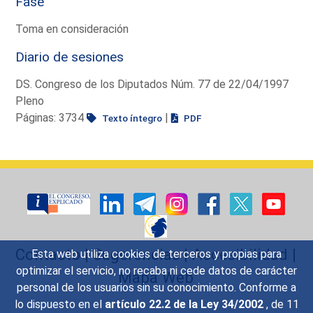
Fase
Toma en consideración
Diario de sesiones
DS. Congreso de los Diputados Núm. 77 de 22/04/1997
Pleno
Páginas: 3734
|
Texto íntegro
PDF
Contacto
|
Sugerencias
|
Accesibilidad
|
Esta web utiliza cookies de terceros y propias para
optimizar el servicio, no recaba ni cede datos de carácter
Mapa Web
personal de los usuarios sin su conocimiento. Conforme a
lo dispuesto en el
artículo 22.2 de la Ley 34/2002
, de 11