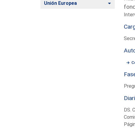
Alternar
Unión Europea
fond
Inter
Car
Secre
Aut
C
Fas
Preg
Diar
DS. 
Comis
Pági