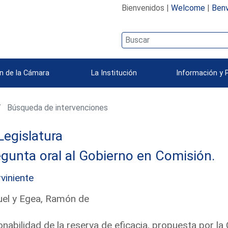
Bienvenidos |
Welcome
|
Benv
n de la Cámara
La Institución
Información y 
Búsqueda de intervenciones
Legislatura
gunta oral al Gobierno en Comisión.
rviniente
el y Egea, Ramón de
nabilidad de la reserva de eficacia, propuesta por l