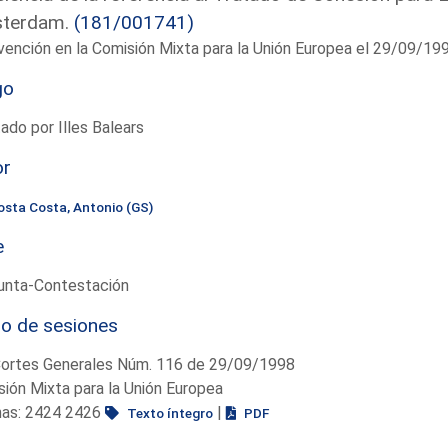
terdam.
(181/001741)
vención en la Comisión Mixta para la Unión Europea el 29/09/19
go
ado por Illes Balears
or
osta Costa, Antonio (GS)
e
unta-Contestación
io de sesiones
Cortes Generales Núm. 116 de 29/09/1998
ión Mixta para la Unión Europea
nas: 2424 2426
|
Texto íntegro
PDF