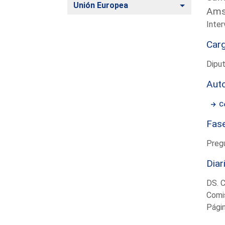
Alternar
Unión Europea
Ams
Inter
Car
Diput
Aut
C
Fas
Preg
Diar
DS. 
Comis
Pági