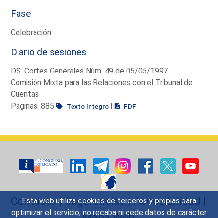
Fase
Celebración
Diario de sesiones
DS. Cortes Generales Núm. 49 de 05/05/1997
Comisión Mixta para las Relaciones con el Tribunal de
Cuentas
Páginas: 885
|
Texto íntegro
PDF
Contacto
|
Sugerencias
|
Accesibilidad
|
Esta web utiliza cookies de terceros y propias para
optimizar el servicio, no recaba ni cede datos de carácter
Mapa Web