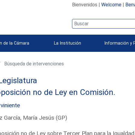
Bienvenidos |
Welcome
|
Benv
n de la Cámara
La Institución
Información y 
Búsqueda de intervenciones
Legislatura
posición no de Ley en Comisión.
rviniente
z García, María Jesús (GP)
osición no de Ley sobre Tercer Plan para la Igualdad