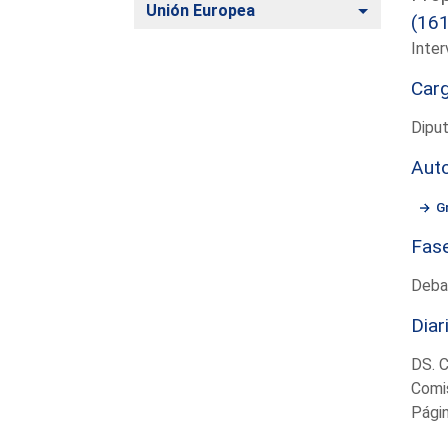
Alternar
Unión Europea
(16
Inter
Car
Diput
Aut
G
Fas
Deba
Diar
DS. 
Comis
Pági