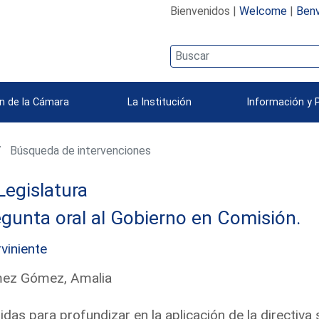
Bienvenidos |
Welcome
|
Benv
n de la Cámara
La Institución
Información y 
Búsqueda de intervenciones
Legislatura
gunta oral al Gobierno en Comisión.
rviniente
ez Gómez, Amalia
das para profundizar en la aplicación de la directiv