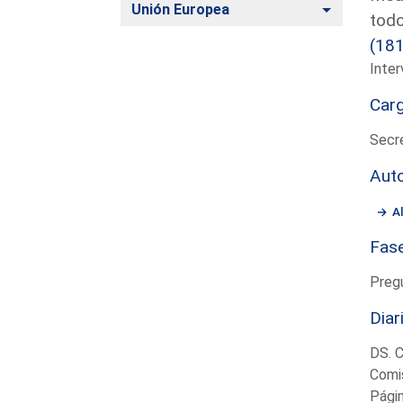
Alternar
Unión Europea
todo
(18
Inter
Car
Secre
Aut
A
Fas
Preg
Diar
DS. 
Comis
Pági