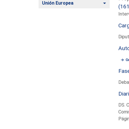
Alternar
Unión Europea
(16
Inter
Car
Diput
Aut
G
Fas
Deba
Diar
DS. 
Comis
Pági