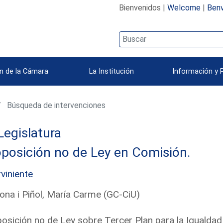
Bienvenidos |
Welcome
|
Benv
n de la Cámara
La Institución
Información y 
Búsqueda de intervenciones
Legislatura
posición no de Ley en Comisión.
rviniente
ona i Piñol, María Carme (GC-CiU)
osición no de Ley sobre Tercer Plan para la Igualdad