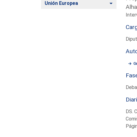
Alternar
Unión Europea
Alha
Inter
Car
Dipu
Aut
G
Fas
Deba
Diar
DS. 
Comis
Pági