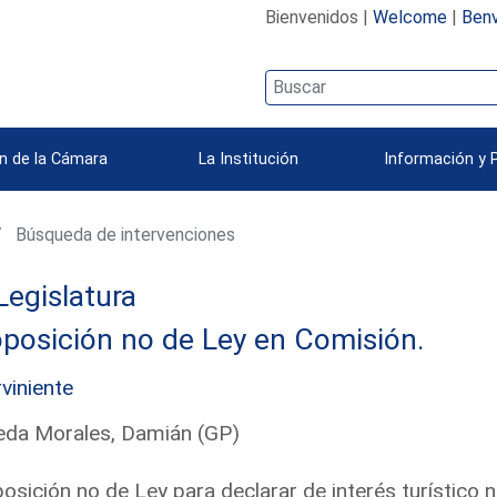
Bienvenidos |
Welcome
|
Benv
n de la Cámara
La Institución
Información y 
Búsqueda de intervenciones
Legislatura
posición no de Ley en Comisión.
rviniente
eda Morales, Damián (GP)
osición no de Ley para declarar de interés turístico 