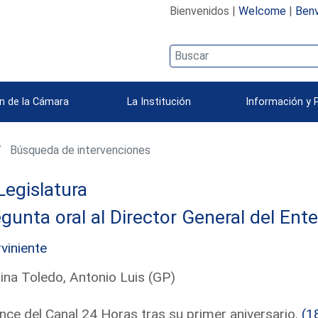
Bienvenidos |
Welcome
|
Benv
n de la Cámara
La Institución
Información y 
Búsqueda de intervenciones
Legislatura
gunta oral al Director General del Ent
rviniente
na Toledo, Antonio Luis (GP)
nce del Canal 24 Horas tras su primer aniversario.
(1