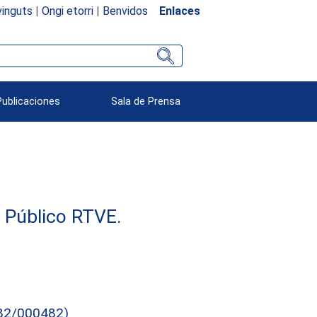
inguts
|
Ongi etorri
|
Benvidos
Enlaces
Publicaciones
Sala de Prensa
e Público RTVE.
82/000482)