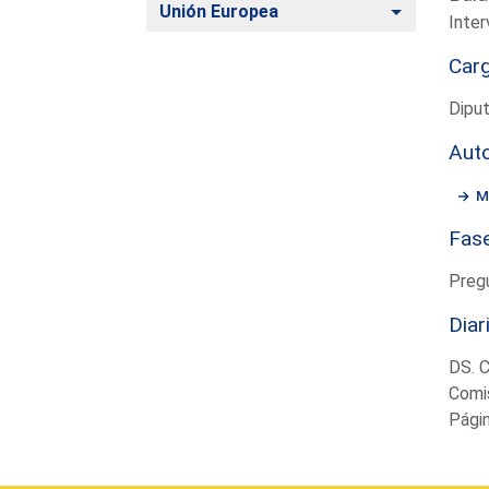
Alternar
Unión Europea
Inter
Car
Dipu
Aut
M
Fas
Preg
Diar
DS. 
Comi
Pági