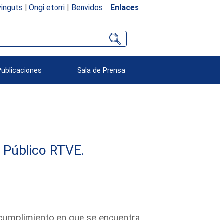
inguts
|
Ongi etorri
|
Benvidos
Enlaces
Publicaciones
Sala de Prensa
e Público RTVE.
 cumplimiento en que se encuentra.