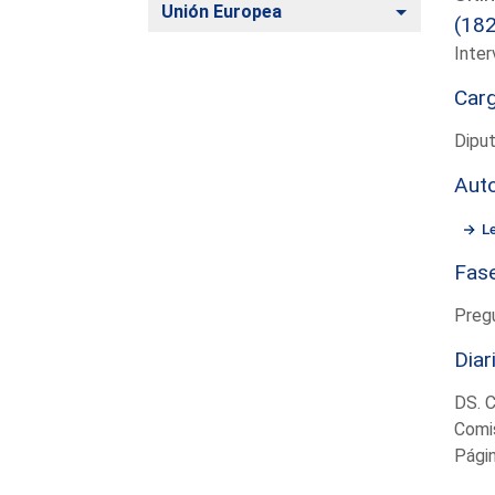
Alternar
Unión Europea
(18
Inter
Car
Dipu
Aut
L
Fas
Preg
Diar
DS. 
Comi
Pági