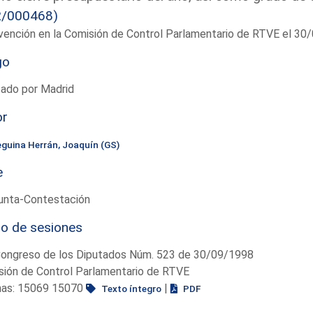
2/000468)
vención en la Comisión de Control Parlamentario de RTVE el 30
go
tado por Madrid
or
eguina Herrán, Joaquín (GS)
e
unta-Contestación
io de sesiones
Congreso de los Diputados Núm. 523 de 30/09/1998
sión de Control Parlamentario de RTVE
nas: 15069 15070
|
Texto íntegro
PDF