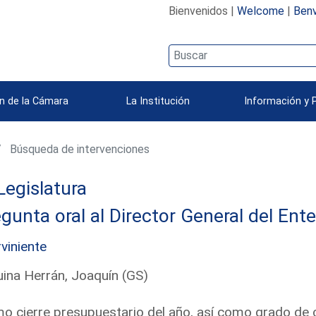
Bienvenidos |
Welcome
|
Benv
n de la Cámara
La Institución
Información y 
Búsqueda de intervenciones
Legislatura
gunta oral al Director General del Ent
rviniente
ina Herrán, Joaquín (GS)
mo cierre presupuestario del año, así como grado de