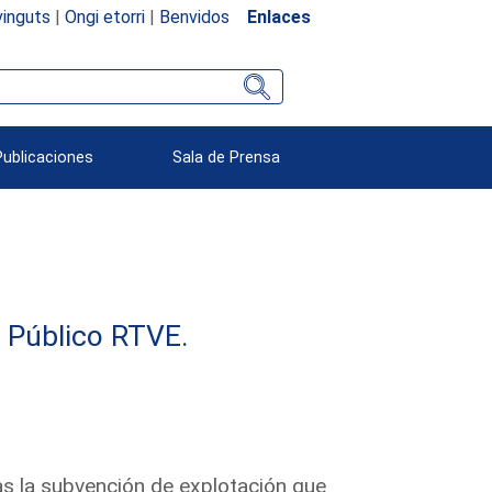
inguts
|
Ongi etorri
|
Benvidos
Enlaces
Publicaciones
Sala de Prensa
e Público RTVE.
as la subvención de explotación que