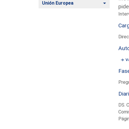
Alternar
Unión Europea
pide
Inter
Car
Direc
Aut
V
Fas
Preg
Diar
DS. 
Comi
Pági