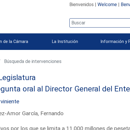
Bienvenidos |
Welcome
|
Benv
n de la Cámara
La Institución
Información y 
Búsqueda de intervenciones
Legislatura
gunta oral al Director General del Ent
rviniente
ez-Amor García, Fernando
vos por los que se limita a 11.000 millones de peset