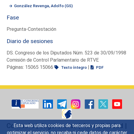
González Revenga, Adolfo (GS)
Fase
Pregunta-Contestación
Diario de sesiones
DS. Congreso de los Diputados Núm. 523 de 30/09/1998
Comisión de Control Parlamentario de RTVE
Páginas: 15065 15066
|
Texto íntegro
PDF
Contacto
|
Sugerencias
|
Accesibilidad
|
Esta web utiliza cookies de terceros y propias para
optimizar el servicio, no recaba ni cede datos de carácter