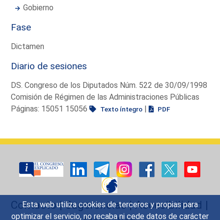
Gobierno
Fase
Dictamen
Diario de sesiones
DS. Congreso de los Diputados Núm. 522 de 30/09/1998
Comisión de Régimen de las Administraciones Públicas
Páginas: 15051 15056
|
Texto íntegro
PDF
Contacto
|
Sugerencias
|
Accesibilidad
|
Esta web utiliza cookies de terceros y propias para
optimizar el servicio, no recaba ni cede datos de carácter