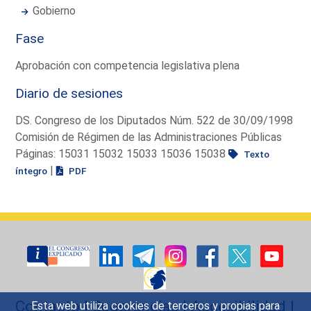
Gobierno
Fase
Aprobación con competencia legislativa plena
Diario de sesiones
DS. Congreso de los Diputados Núm. 522 de 30/09/1998
Comisión de Régimen de las Administraciones Públicas
Páginas: 15031 15032 15033 15036 15038
Texto
|
íntegro
PDF
Contacto
|
Sugerencias
|
Accesibilidad
|
Esta web utiliza cookies de terceros y propias para