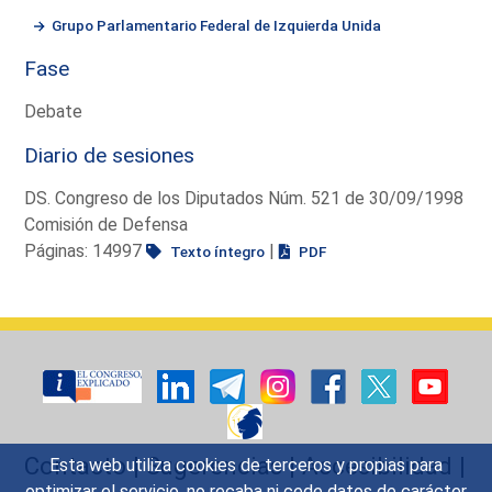
Grupo Parlamentario Federal de Izquierda Unida
Fase
Debate
Diario de sesiones
DS. Congreso de los Diputados Núm. 521 de 30/09/1998
Comisión de Defensa
Páginas: 14997
|
Texto íntegro
PDF
Contacto
|
Sugerencias
|
Accesibilidad
|
Esta web utiliza cookies de terceros y propias para
optimizar el servicio, no recaba ni cede datos de carácter