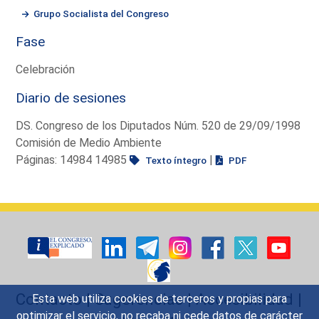
Grupo Socialista del Congreso
Fase
Celebración
Diario de sesiones
DS. Congreso de los Diputados Núm. 520 de 29/09/1998
Comisión de Medio Ambiente
Páginas: 14984 14985
|
Texto íntegro
PDF
Contacto
|
Sugerencias
|
Accesibilidad
|
Esta web utiliza cookies de terceros y propias para
optimizar el servicio, no recaba ni cede datos de carácter