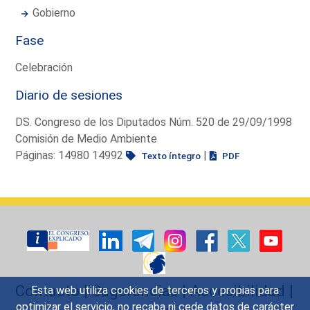
Gobierno
Fase
Celebración
Diario de sesiones
DS. Congreso de los Diputados Núm. 520 de 29/09/1998
Comisión de Medio Ambiente
Páginas: 14980 14992
|
Texto íntegro
PDF
Contacto
|
Sugerencias
|
Accesibilidad
|
Esta web utiliza cookies de terceros y propias para
optimizar el servicio, no recaba ni cede datos de carácter