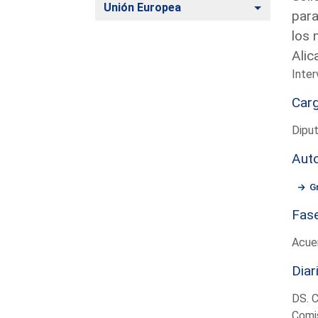
Alternar
Unión Europea
para
los 
Alic
Inter
Car
Diput
Aut
G
Fas
Acue
Diar
DS. 
Comis