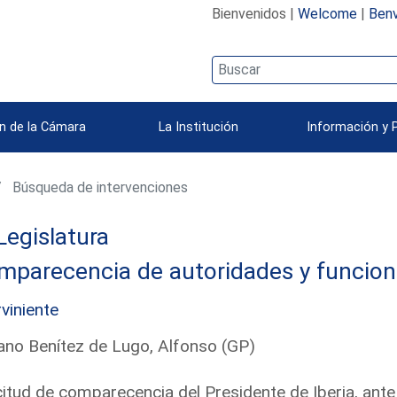
Bienvenidos |
Welcome
|
Benv
n de la Cámara
La Institución
Información y 
Búsqueda de intervenciones
Legislatura
mparecencia de autoridades y funcion
rviniente
ano Benítez de Lugo, Alfonso (GP)
citud de comparecencia del Presidente de Iberia, ante