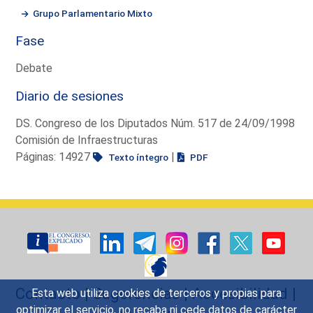
Grupo Parlamentario Mixto
Fase
Debate
Diario de sesiones
DS. Congreso de los Diputados Núm. 517 de 24/09/1998
Comisión de Infraestructuras
Páginas: 14927
|
Texto íntegro
PDF
Contacto
|
Sugerencias
|
Accesibilidad
|
Esta web utiliza cookies de terceros y propias para
optimizar el servicio, no recaba ni cede datos de carácter