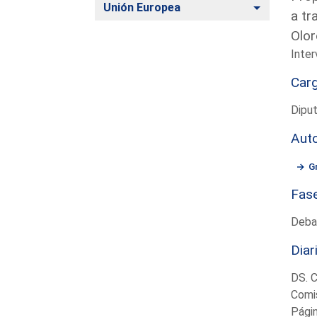
Alternar
Unión Europea
a tr
Olor
Inter
Car
Dipu
Aut
G
Fas
Deba
Diar
DS. 
Comis
Pági