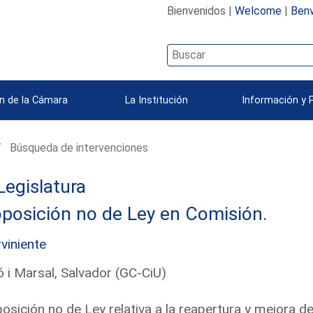
Bienvenidos |
Welcome
|
Benv
n de la Cámara
La Institución
Información y 
Búsqueda de intervenciones
Legislatura
posición no de Ley en Comisión.
rviniente
 i Marsal, Salvador (GC-CiU)
osición no de Ley relativa a la reapertura y mejora de