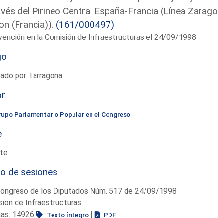
avés del Pirineo Central España-Francia (Línea Zara
on (Francia)).
(161/000497)
vención en la Comisión de Infraestructuras el 24/09/1998
go
tado por Tarragona
or
rupo Parlamentario Popular en el Congreso
e
te
io de sesiones
Congreso de los Diputados Núm. 517 de 24/09/1998
ión de Infraestructuras
nas: 14926
|
Texto íntegro
PDF