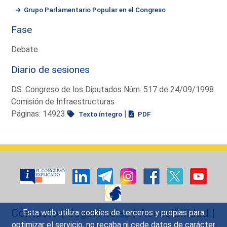
Grupo Parlamentario Popular en el Congreso
Fase
Debate
Diario de sesiones
DS. Congreso de los Diputados Núm. 517 de 24/09/1998
Comisión de Infraestructuras
Páginas: 14923
|
Texto íntegro
PDF
Contacto
|
Sugerencias
|
Accesibilidad
|
Esta web utiliza cookies de terceros y propias para
optimizar el servicio, no recaba ni cede datos de carácter