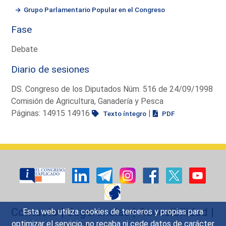
Grupo Parlamentario Popular en el Congreso
Fase
Debate
Diario de sesiones
DS. Congreso de los Diputados Núm. 516 de 24/09/1998
Comisión de Agricultura, Ganadería y Pesca
Páginas: 14915 14916
|
Texto íntegro
PDF
Contacto
|
Sugerencias
|
Accesibilidad
|
Esta web utiliza cookies de terceros y propias para
optimizar el servicio, no recaba ni cede datos de carácter