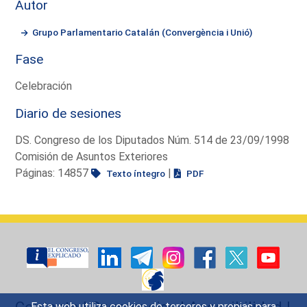
Autor
Grupo Parlamentario Catalán (Convergència i Unió)
Fase
Celebración
Diario de sesiones
DS. Congreso de los Diputados Núm. 514 de 23/09/1998
Comisión de Asuntos Exteriores
Páginas: 14857
|
Texto íntegro
PDF
Contacto
|
Sugerencias
|
Accesibilidad
|
Esta web utiliza cookies de terceros y propias para