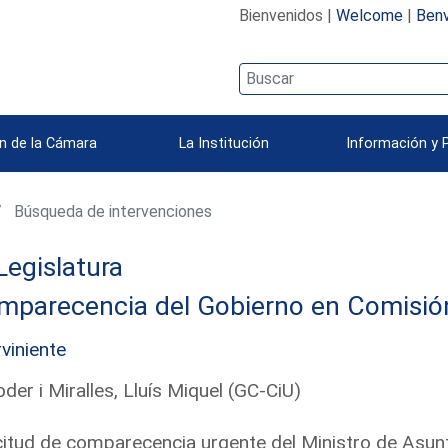
Bienvenidos |
Welcome
|
Benv
n de la Cámara
La Institución
Información y 
Búsqueda de intervenciones
Legislatura
parecencia del Gobierno en Comisión 
rviniente
der i Miralles, Lluís Miquel (GC-CiU)
citud de comparecencia urgente del Ministro de Asun