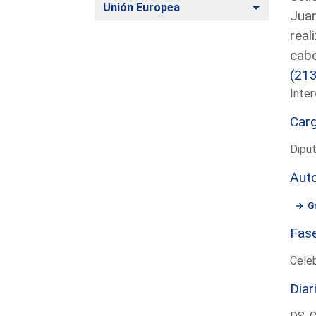
Alternar
Unión Europea
Juan
real
cabo
(21
Inter
Car
Dipu
Aut
G
Fas
Cele
Diar