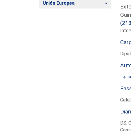
Alternar
Unión Europea
Exte
Guin
(21
Inter
Car
Dipu
Aut
G
Fas
Cele
Diar
DS. 
Comis