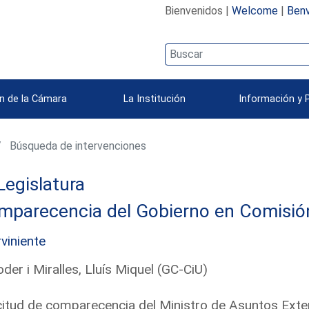
Bienvenidos |
Welcome
|
Benv
n de la Cámara
La Institución
Información y 
Búsqueda de intervenciones
Legislatura
parecencia del Gobierno en Comisión 
rviniente
der i Miralles, Lluís Miquel (GC-CiU)
citud de comparecencia del Ministro de Asuntos Exte