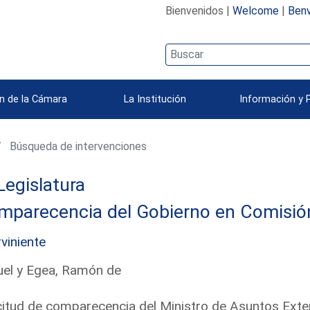
Bienvenidos |
Welcome
|
Benv
n de la Cámara
La Institución
Información y 
Búsqueda de intervenciones
Legislatura
parecencia del Gobierno en Comisión 
rviniente
el y Egea, Ramón de
citud de comparecencia del Ministro de Asuntos Exte