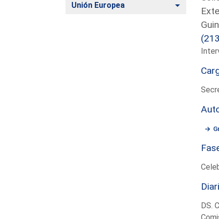
Alternar
Unión Europea
Exte
Guin
(21
Inter
Car
Secre
Aut
G
Fas
Cele
Diar
DS. 
Comis