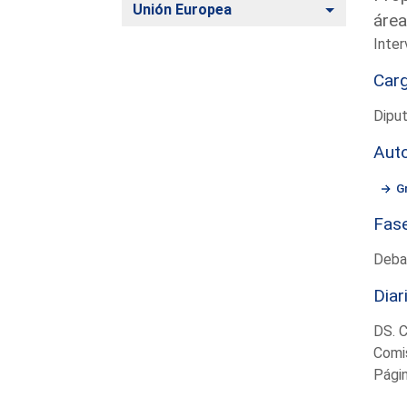
Alternar
Unión Europea
área
Inter
Car
Dipu
Aut
G
Fas
Deba
Diar
DS. 
Comi
Pági