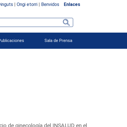
inguts
|
Ongi etorri
|
Benvidos
Enlaces
Publicaciones
Sala de Prensa
icio de ginecología del INSALUD en el