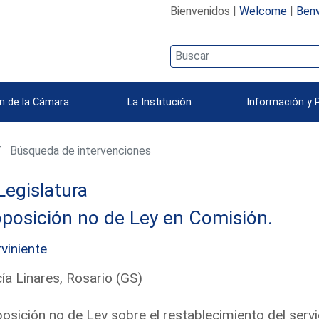
Bienvenidos |
Welcome
|
Benv
n de la Cámara
La Institución
Información y 
Búsqueda de intervenciones
Legislatura
posición no de Ley en Comisión.
rviniente
ía Linares, Rosario (GS)
osición no de Ley sobre el restablecimiento del serv