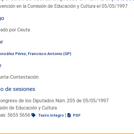
vención en la Comisión de Educación y Cultura el 05/05/1997
go
tado por Ceuta
or
onzález Pérez, Francisco Antonio (GP)
e
unta-Contestación
io de sesiones
Congreso de los Diputados Núm. 205 de 05/05/1997
ión de Educación y Cultura
nas: 5655 5656
|
Texto íntegro
PDF