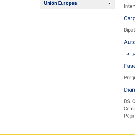
Alternar
Unión Europea
Inter
Car
Dipu
Aut
G
Fas
Preg
Diar
DS. 
Comis
Pági