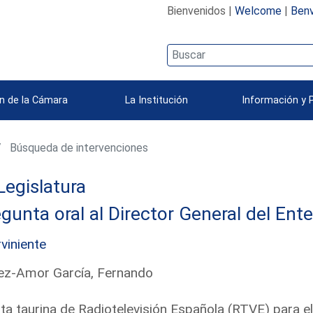
Bienvenidos |
Welcome
|
Benv
n de la Cámara
La Institución
Información y 
Búsqueda de intervenciones
Legislatura
gunta oral al Director General del Ent
rviniente
ez-Amor García, Fernando
ta taurina de Radiotelevisión Española (RTVE) para e