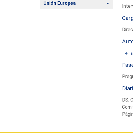
Alternar
Unión Europea
Inter
Car
Direc
Aut
I
Fas
Preg
Diar
DS. 
Comi
Pági