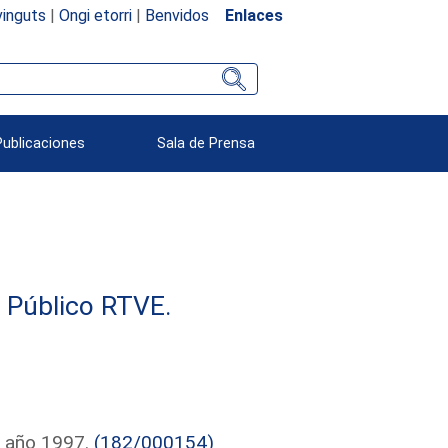
inguts
|
Ongi etorri
|
Benvidos
Enlaces
Publicaciones
Sala de Prensa
e Público RTVE.
l año 1997.
(182/000154)