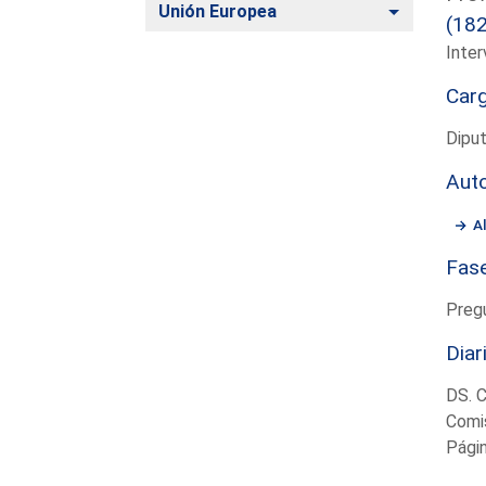
Alternar
Unión Europea
(18
Inter
Car
Diput
Aut
A
Fas
Preg
Diar
DS. 
Comi
Pági