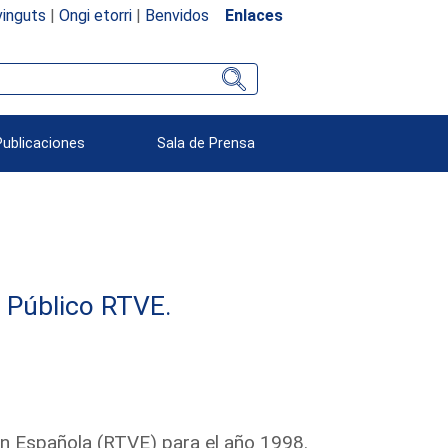
inguts
|
Ongi etorri
|
Benvidos
Enlaces
Publicaciones
Sala de Prensa
e Público RTVE.
ón Española (RTVE) para el año 1998.