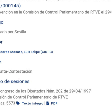
2/000145)
vención en la Comisión de Control Parlamentario de RTVE el 29
go
ado por Sevilla
or
lcaraz Masats, Luis Felipe (GIU-IC)
e
unta-Contestación
io de sesiones
Congreso de los Diputados Núm. 202 de 29/04/1997
sión de Control Parlamentario de RTVE
nas: 5573
|
Texto íntegro
PDF