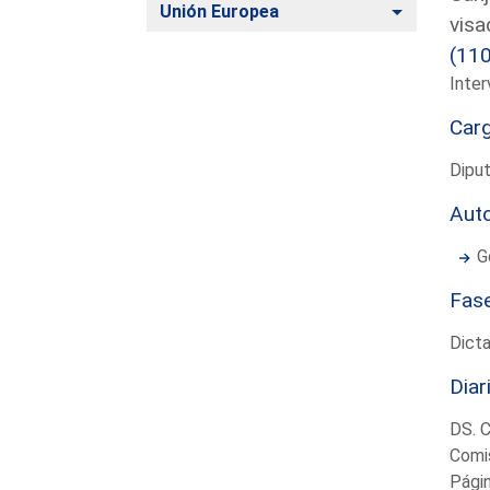
Alternar
Unión Europea
visa
(11
Inter
Car
Diput
Aut
G
Fas
Dict
Diar
DS. 
Comis
Pági