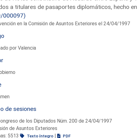
dos a titulares de pasaportes diplomáticos, hecho en
0/000097)
vención en la Comisión de Asuntos Exteriores el 24/04/1997
go
ado por Valencia
or
obierno
e
amen
io de sesiones
Congreso de los Diputados Núm. 200 de 24/04/1997
ión de Asuntos Exteriores
nas: 5513
|
Texto íntegro
PDF