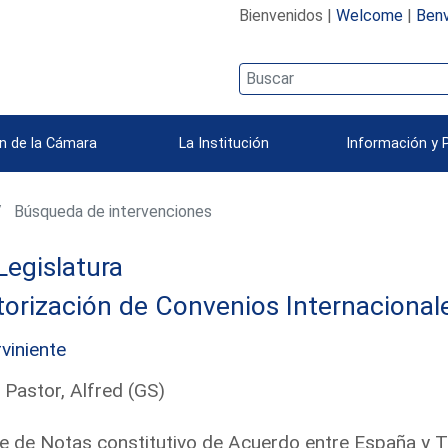
Bienvenidos |
Welcome
|
Benv
n de la Cámara
La Institución
Información y 
Búsqueda de intervenciones
Legislatura
orización de Convenios Internacional
rviniente
 Pastor, Alfred (GS)
e de Notas constitutivo de Acuerdo entre España y 