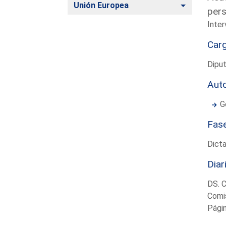
Alternar
Unión Europea
pers
Inter
Car
Dipu
Aut
G
Fas
Dict
Diar
DS. 
Comis
Pági