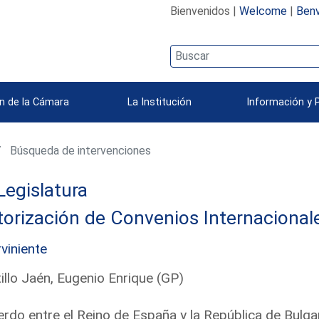
Bienvenidos |
Welcome
|
Benv
n de la Cámara
La Institución
Información y 
Búsqueda de intervenciones
Legislatura
orización de Convenios Internacional
rviniente
illo Jaén, Eugenio Enrique (GP)
rdo entre el Reino de España y la República de Bulgar