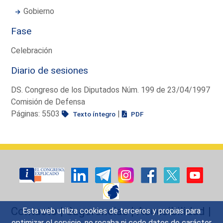
Gobierno
Fase
Celebración
Diario de sesiones
DS. Congreso de los Diputados Núm. 199 de 23/04/1997
Comisión de Defensa
Páginas: 5503
|
Texto íntegro
PDF
Contacto
|
Sugerencias
|
Accesibilidad
|
Esta web utiliza cookies de terceros y propias para
optimizar el servicio, no recaba ni cede datos de carácter