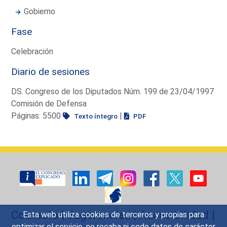
Gobierno
Fase
Celebración
Diario de sesiones
DS. Congreso de los Diputados Núm. 199 de 23/04/1997
Comisión de Defensa
Páginas: 5500
|
Texto íntegro
PDF
Contacto
|
Sugerencias
|
Accesibilidad
|
Esta web utiliza cookies de terceros y propias para
optimizar el servicio, no recaba ni cede datos de carácter