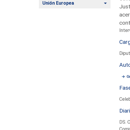
Alternar
Unión Europea
Just
acer
con
Inter
Car
Diput
Aut
G
Fas
Cele
Diar
DS. 
Comis