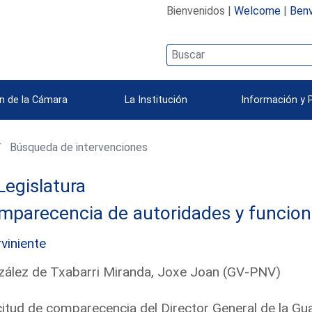
Bienvenidos |
Welcome
|
Benv
n de la Cámara
La Institución
Información y 
Búsqueda de intervenciones
Legislatura
mparecencia de autoridades y funcion
rviniente
ález de Txabarri Miranda, Joxe Joan (GV-PNV)
citud de comparecencia del Director General de la Guar