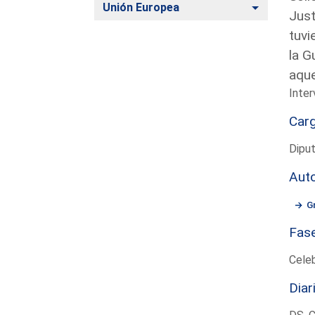
Alternar
Unión Europea
Just
tuvi
la G
aqu
Inter
Car
Dipu
Aut
G
Fas
Cele
Diar