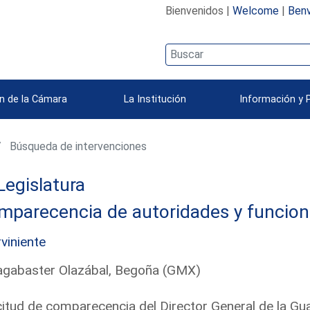
Bienvenidos |
Welcome
|
Benv
n de la Cámara
La Institución
Información y 
Búsqueda de intervenciones
Legislatura
mparecencia de autoridades y funcion
rviniente
agabaster Olazábal, Begoña (GMX)
citud de comparecencia del Director General de la Guar