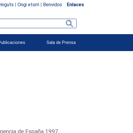
inguts
|
Ongi etorri
|
Benvidos
Enlaces
Publicaciones
Sala de Prensa
gencia de España 1997.