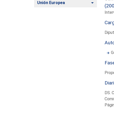
Alternar
Unión Europea
(20
Inter
Car
Dipu
Aut
G
Fas
Prop
Diar
DS. 
Comi
Pági