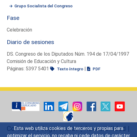
Grupo Socialista del Congreso
Fase
Celebración
Diario de sesiones
DS. Congreso de los Diputados Núm. 194 de 17/04/1997
Comisión de Educación y Cultura
Páginas: 5397 5401
|
Texto íntegro
PDF
Contacto
|
Sugerencias
|
Accesibilidad
|
Esta web utiliza cookies de terceros y propias para
optimizar el servicio, no recaba ni cede datos de carácter