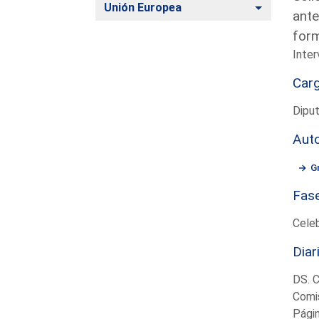
Alternar
Unión Europea
ante
form
Inter
Car
Dipu
Aut
G
Fas
Cele
Diar
DS. 
Comis
Pági