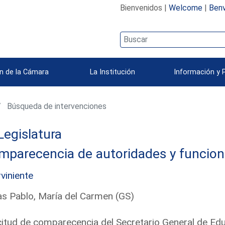
Bienvenidos |
Welcome
|
Benv
n de la Cámara
La Institución
Información y 
Búsqueda de intervenciones
Legislatura
mparecencia de autoridades y funcion
rviniente
s Pablo, María del Carmen (GS)
citud de comparecencia del Secretario General de Ed