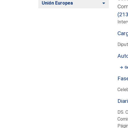
Alternar
Unión Europea
Comi
(21
Inter
Car
Dipu
Aut
G
Fas
Cele
Diar
DS. 
Comi
Pági