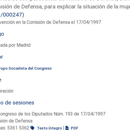
sión de Defensa, para explicar la situación de la mu
3/000247)
vención en la Comisión de Defensa el 17/04/1997
go
tada por Madrid
or
rupo Socialista del Congreso
e
bración
io de sesiones
Congreso de los Diputados Núm. 193 de 17/04/1997
sión de Defensa
nas: 5361 5362
|
Texto íntegro
PDF