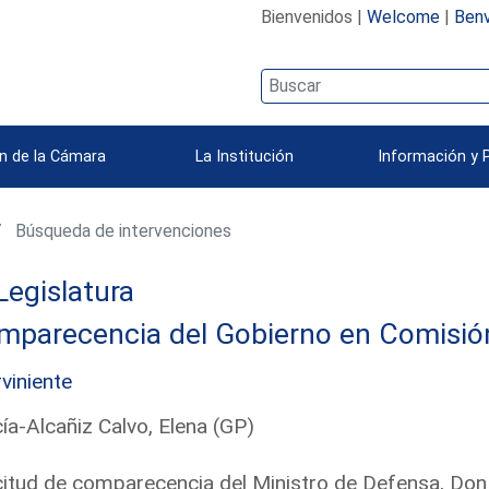
Bienvenidos |
Welcome
|
Benv
n de la Cámara
La Institución
Información y 
Búsqueda de intervenciones
Legislatura
parecencia del Gobierno en Comisión 
rviniente
ía-Alcañiz Calvo, Elena (GP)
citud de comparecencia del Ministro de Defensa, Don