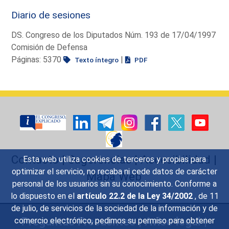
Diario de sesiones
DS. Congreso de los Diputados Núm. 193 de 17/04/1997
Comisión de Defensa
Páginas: 5370
|
Texto íntegro
PDF
Contacto
|
Sugerencias
|
Accesibilidad
|
Esta web utiliza cookies de terceros y propias para
optimizar el servicio, no recaba ni cede datos de carácter
Mapa Web
personal de los usuarios sin su conocimiento. Conforme a
lo dispuesto en el
artículo 22.2 de la Ley 34/2002
, de 11
de julio, de servicios de la sociedad de la información y de
Preguntas Frecuentes
|
Aviso legal
|
comercio electrónico, pedimos su permiso para obtener