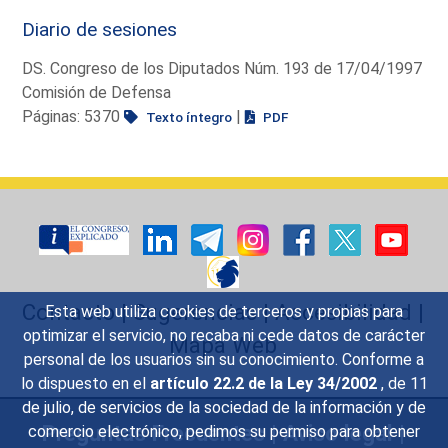
Diario de sesiones
DS. Congreso de los Diputados Núm. 193 de 17/04/1997
Comisión de Defensa
Páginas: 5370
|
Texto íntegro
PDF
Contacto
|
Sugerencias
|
Accesibilidad
|
Esta web utiliza cookies de terceros y propias para
optimizar el servicio, no recaba ni cede datos de carácter
Mapa Web
personal de los usuarios sin su conocimiento. Conforme a
lo dispuesto en el
artículo 22.2 de la Ley 34/2002
, de 11
de julio, de servicios de la sociedad de la información y de
Preguntas Frecuentes
|
Aviso legal
|
comercio electrónico, pedimos su permiso para obtener