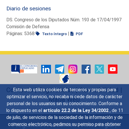
Diario de sesiones
DS. Congreso de los Diputados Núm. 193 de 17/04/1997
Comisión de Defensa
Páginas: 5368
|
Texto íntegro
PDF
Contacto
|
Sugerencias
|
Accesibilidad
|
Esta web utiliza cookies de terceros y propias para
optimizar el servicio, no recaba ni cede datos de carácter
Mapa Web
personal de los usuarios sin su conocimiento. Conforme a
lo dispuesto en el
artículo 22.2 de la Ley 34/2002
, de 11
de julio, de servicios de la sociedad de la información y de
Preguntas Frecuentes
|
Aviso legal
|
comercio electrónico, pedimos su permiso para obtener