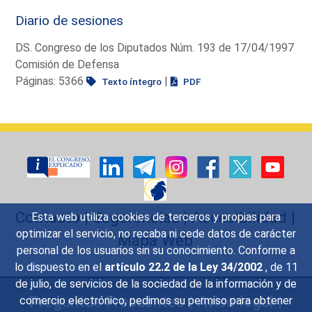
Diario de sesiones
DS. Congreso de los Diputados Núm. 193 de 17/04/1997
Comisión de Defensa
Páginas: 5366
|
Texto íntegro
PDF
Contacto
|
Sugerencias
|
Accesibilidad
|
Esta web utiliza cookies de terceros y propias para
optimizar el servicio, no recaba ni cede datos de carácter
Mapa Web
personal de los usuarios sin su conocimiento. Conforme a
lo dispuesto en el
artículo 22.2 de la Ley 34/2002
, de 11
de julio, de servicios de la sociedad de la información y de
Preguntas Frecuentes
|
Aviso legal
|
comercio electrónico, pedimos su permiso para obtener