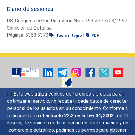
Diario de sesiones
DS. Congreso de los Diputados Núm. 193 de 17/04/1997
Comisión de Defensa
Páginas: 5368 5370
|
Texto íntegro
PDF
Contacto
|
Sugerencias
|
Accesibilidad
|
Esta web utiliza cookies de terceros y propias para
optimizar el servicio, no recaba ni cede datos de carácter
Mapa Web
personal de los usuarios sin su conocimiento. Conforme a
lo dispuesto en el
artículo 22.2 de la Ley 34/2002
, de 11
de julio, de servicios de la sociedad de la información y de
Preguntas Frecuentes
|
Aviso legal
|
comercio electrónico, pedimos su permiso para obtener