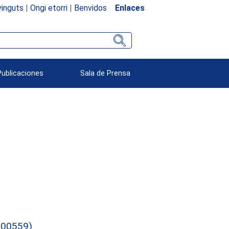
inguts
|
Ongi etorri
|
Benvidos
Enlaces
Publicaciones
Sala de Prensa
000559)