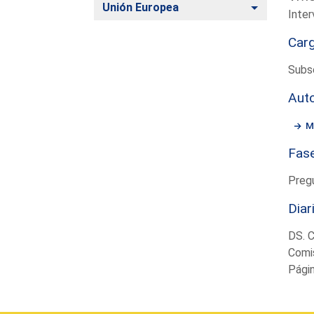
Alternar
Unión Europea
Inter
Car
Subs
Aut
M
Fas
Preg
Diar
DS. 
Comi
Pági