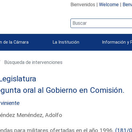
Bienvenidos |
Welcome
|
Benv
n de la Cámara
La Institución
Información y 
Búsqueda de intervenciones
Legislatura
gunta oral al Gobierno en Comisión.
rviniente
éndez Menéndez, Adolfo
endas para militares ofertadas en el año 1996.
(181/