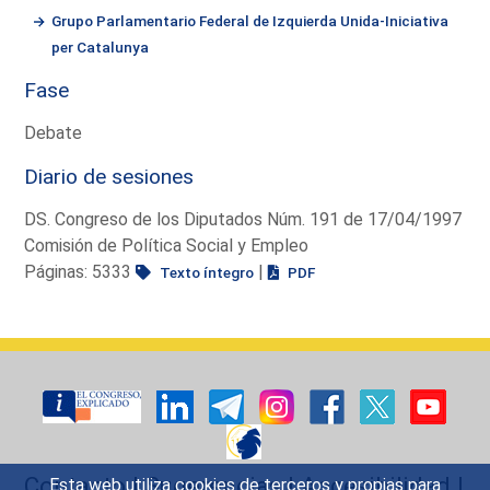
Grupo Parlamentario Federal de Izquierda Unida-Iniciativa
per Catalunya
Fase
Debate
Diario de sesiones
DS. Congreso de los Diputados Núm. 191 de 17/04/1997
Comisión de Política Social y Empleo
Páginas: 5333
|
Texto íntegro
PDF
Contacto
|
Sugerencias
|
Accesibilidad
|
Esta web utiliza cookies de terceros y propias para