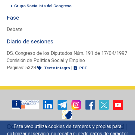
Grupo Socialista del Congreso
Fase
Debate
Diario de sesiones
DS. Congreso de los Diputados Núm. 191 de 17/04/1997
Comisión de Política Social y Empleo
Páginas: 5328
|
Texto íntegro
PDF
Contacto
|
Sugerencias
|
Accesibilidad
|
Esta web utiliza cookies de terceros y propias para
optimizar el servicio, no recaba ni cede datos de carácter